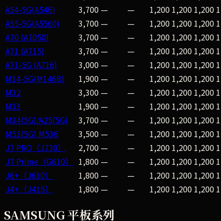
A54-5G(A546)
3,700
—
—
1,200
1,200
1,200
1
A55-5G(A5560)
3,700
—
—
1,200
1,200
1,200
1
A70 (A7050)
3,700
—
—
1,200
1,200
1,200
1
A71 (A715)
3,700
—
—
1,200
1,200
1,200
1
A71-5G (A716)
3,000
—
—
1,200
1,200
1,200
1
M14-5G(M146B)
1,900
—
—
1,200
1,200
1,200
1
M32
3,300
—
—
1,200
1,200
1,200
1
M33
1,900
—
—
1,200
1,200
1,200
1
M34(5G)/A25(5G)
3,700
—
—
1,200
1,200
1,200
1
M53(5G) M536
3,500
—
—
1,200
1,200
1,200
1
J7 PRO（J730）
2,700
—
—
1,200
1,200
1,200
1
J7 Prime（G610）
1,800
—
—
1,200
1,200
1,200
1
J6+（J610）
1,800
—
—
1,200
1,200
1,200
1
J4+（J415）
1,800
—
—
1,200
1,200
1,200
1
SAMSUNG 平板系列