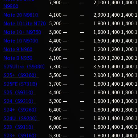
7,900
—
—
2,100
1,400
1,400
1
N9860
Note 20 N9810
4,100
—
—
2,300
1,400
1,400
1
Note 10 Lite N770
5,200
—
—
1,800
1,400
1,400
1
Note 10+ N9750
5,800
—
—
1,800
1,400
1,400
1
Note 10 N9700
4,400
—
—
1,500
1,400
1,400
1
Note 9 N960
4,600
—
—
1,200
1,200
1,200
1
Note 8 N950
4,100
—
—
1,200
1,200
1,200
1
S25Ultra（S9380）
7,300
—
—
3,500
1,400
1,400
1
S25+（S9360）
5,500
—
—
2,900
1,400
1,400
1
S25FE (S731B)
3,700
—
—
1,800
1,400
1,400
1
S25（S9310）
4,400
—
—
1,800
1,400
1,800
1
S24（S9210）
5,200
—
—
1,800
1,400
1,800
1
S24+（S9260）
6,400
—
—
1,800
1,400
1,800
1
S24U（S9280）
7,900
—
—
1,800
1,400
1,800
1
S23（S9110）
6,000
—
—
1,800
1,400
1,400
1
S23+（S9160）
5,300
—
—
1,800
1,400
1,400
1