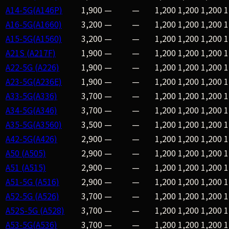
A14-5G(A146P)
1,900
—
—
1,200
1,200
1,200
1
A16-5G(A1660)
3,200
—
—
1,200
1,200
1,200
1
A15-5G(A1560)
3,200
—
—
1,200
1,200
1,200
1
A21S (A217F)
1,900
—
—
1,200
1,200
1,200
1
A22-5G (A226)
1,900
—
—
1,200
1,200
1,200
1
A23-5G(A236E)
1,900
—
—
1,200
1,200
1,200
1
A33-5G(A336)
3,700
—
—
1,200
1,200
1,200
1
A34-5G(A346)
3,700
—
—
1,200
1,200
1,200
1
A35-5G(A3560)
3,500
—
—
1,200
1,200
1,200
1
A42-5G(A426)
2,900
—
—
1,200
1,200
1,200
1
A50 (A505)
2,900
—
—
1,200
1,200
1,200
1
A51 (A515)
2,900
—
—
1,200
1,200
1,200
1
A51-5G (A516)
2,900
—
—
1,200
1,200
1,200
1
A52-5G (A526)
3,700
—
—
1,200
1,200
1,200
1
A52S-5G (A528)
3,700
—
—
1,200
1,200
1,200
1
A53-5G(A536)
3,700
—
—
1,200
1,200
1,200
1