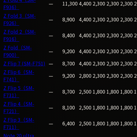
—
11,300
4,400
2,300
2,300
2,300
2
F936）
Z Fold 3（SM-
—
8,900
4,400
2,300
2,300
2,300
2
F926）
Z Fold 2（SM-
—
8,400
4,400
2,300
2,300
2,300
2
F916）
Z Fold（SM-
—
9,200
4,400
2,300
2,300
2,300
2
F900）
Z Flip 7 (SM-F751)
—
8,700
4,400
2,300
2,300
2,300
2
Z Flip 6（SM-
—
9,200
2,800
2,300
2,300
2,300
2
F741）
Z Flip 5（SM-
—
8,700
2,500
1,800
1,800
1,800
1
F731）
Z Flip 4（SM-
—
8,100
2,500
1,800
1,800
1,800
1
F721）
Z Flip 3（SM-
—
6,400
2,500
1,800
1,800
1,800
1
F711）
Note 20 ultra