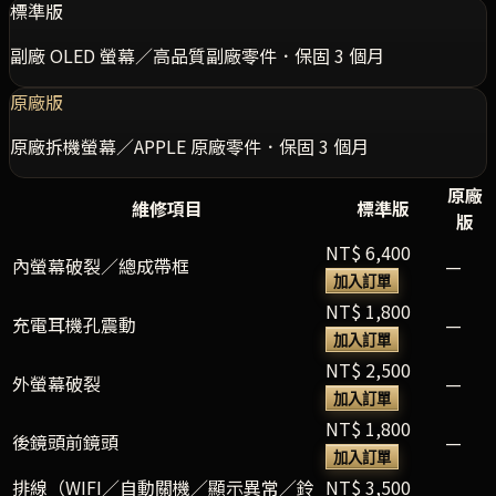
標準版
副廠 OLED 螢幕／高品質副廠零件．保固 3 個月
原廠版
原廠拆機螢幕／APPLE 原廠零件．保固 3 個月
原廠
維修項目
標準版
版
NT$ 6,400
內螢幕破裂／總成帶框
—
加入訂單
NT$ 1,800
充電耳機孔震動
—
加入訂單
NT$ 2,500
外螢幕破裂
—
加入訂單
NT$ 1,800
後鏡頭前鏡頭
—
加入訂單
排線（WIFI／自動關機／顯示異常／鈴
NT$ 3,500