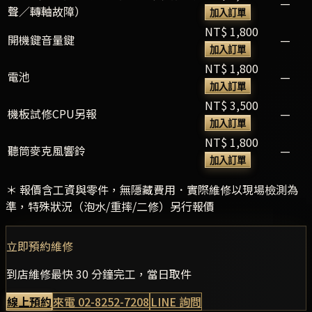
—
聲／轉軸故障）
加入訂單
NT$ 1,800
開機鍵音量鍵
—
加入訂單
NT$ 1,800
電池
—
加入訂單
NT$ 3,500
機板試修CPU另報
—
加入訂單
NT$ 1,800
聽筒麥克風響鈴
—
加入訂單
＊ 報價含工資與零件，無隱藏費用．實際維修以現場檢測為
準，特殊狀況（泡水/重摔/二修）另行報價
立即預約維修
到店維修最快 30 分鐘完工，當日取件
線上預約
來電
02-8252-7208
LINE 詢問