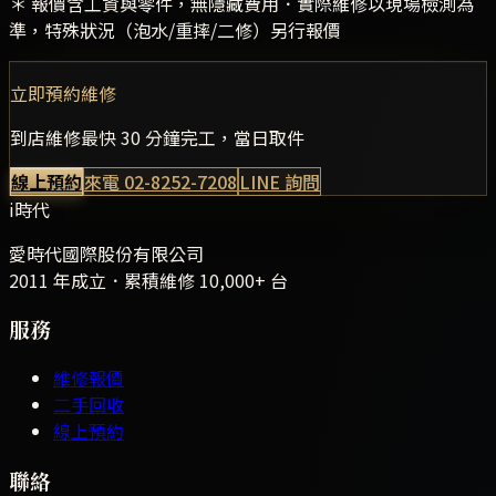
＊ 報價含工資與零件，無隱藏費用．實際維修以現場檢測為
準，特殊狀況（泡水/重摔/二修）另行報價
立即預約維修
到店維修最快 30 分鐘完工，當日取件
線上預約
來電
02-8252-7208
LINE 詢問
i時代
愛時代國際股份有限公司
2011 年成立．累積維修
10,000+
台
服務
維修報價
二手回收
線上預約
聯絡