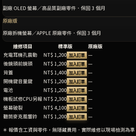
副廠 OLED 螢幕／高品質副廠零件．保固 3 個月
原廠版
原廠拆機螢幕／APPLE 原廠零件．保固 3 個月
維修項目
標準版
原廠版
充電耳機孔震動
NT$ 1,200
—
加入訂單
後鏡頭前鏡頭
NT$ 1,200
—
加入訂單
背蓋
NT$ 1,400
—
加入訂單
開機鍵音量鍵
NT$ 1,200
—
加入訂單
電池
NT$ 1,200
—
加入訂單
機板試修CPU另報
NT$ 2,300
—
加入訂單
螢幕破裂
NT$ 4,100
—
加入訂單
聽筒麥克風響鈴
NT$ 1,200
—
加入訂單
＊ 報價含工資與零件，無隱藏費用．實際維修以現場檢測為準