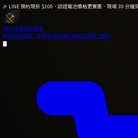
🎉 LINE 預約現折 $100．認證電池價格更實惠．現場 30 分鐘
i時代
手機維修專家
商城
維修報價
二手回收
維修課程
維修知識
線上預約