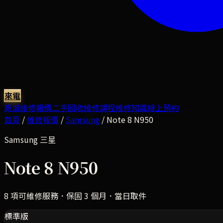
來電
商城
維修報價
二手回收
維修課程
維修知識
線上預約
首頁
/
維修報價
/
Samsung
/
Note 8 N950
Samsung
三星
Note 8 N950
8
項可維修服務．保固 3 個月．當日取件
標準版