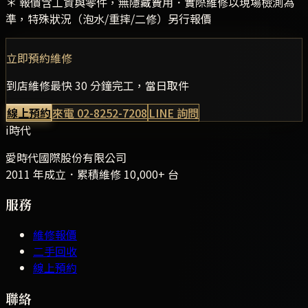
＊ 報價含工資與零件，無隱藏費用．實際維修以現場檢測為
準，特殊狀況（泡水/重摔/二修）另行報價
立即預約維修
到店維修最快 30 分鐘完工，當日取件
線上預約
來電
02-8252-7208
LINE 詢問
i時代
愛時代國際股份有限公司
2011 年成立．累積維修
10,000+
台
服務
維修報價
二手回收
線上預約
聯絡