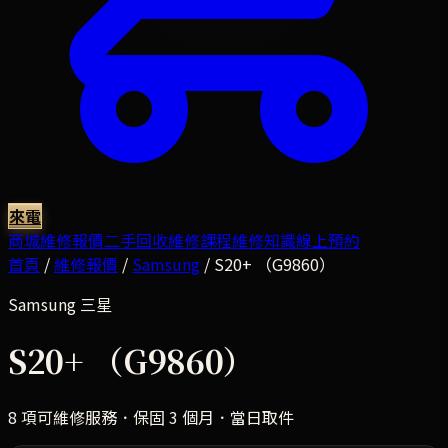
來電
商城
維修報價
二手回收
維修課程
維修知識
線上預約
首頁
/
維修報價
/
Samsung
/
S20+ （G9860）
Samsung
三星
S20+ （G9860）
8
項可維修服務．保固 3 個月．當日取件