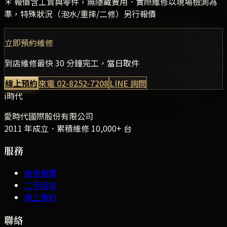
＊ 報價含工資與零件，無隱藏費用．實際維修以現場檢測為
準，特殊狀況（泡水/重摔/二修）另行報價
立即預約維修
到店維修最快 30 分鐘完工，當日取件
線上預約
來電
02-8252-7208
LINE 詢問
i時代
愛時代國際股份有限公司
2011 年成立．累積維修
10,000+
台
服務
維修報價
二手回收
線上預約
聯絡