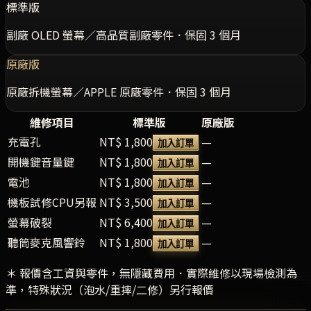
標準版
副廠 OLED 螢幕／高品質副廠零件．保固 3 個月
原廠版
原廠拆機螢幕／APPLE 原廠零件．保固 3 個月
維修項目
標準版
原廠版
充電孔
NT$ 1,800
—
加入訂單
開機鍵音量鍵
NT$ 1,800
—
加入訂單
電池
NT$ 1,800
—
加入訂單
機板試修CPU另報
NT$ 3,500
—
加入訂單
螢幕破裂
NT$ 6,400
—
加入訂單
聽筒麥克風響鈴
NT$ 1,800
—
加入訂單
＊ 報價含工資與零件，無隱藏費用．實際維修以現場檢測為
準，特殊狀況（泡水/重摔/二修）另行報價