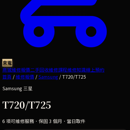
來電
商城
維修報價
二手回收
維修課程
維修知識
線上預約
首頁
/
維修報價
/
Samsung
/
T720/T725
Samsung
三星
T720/T725
6
項可維修服務．保固 3 個月．當日取件