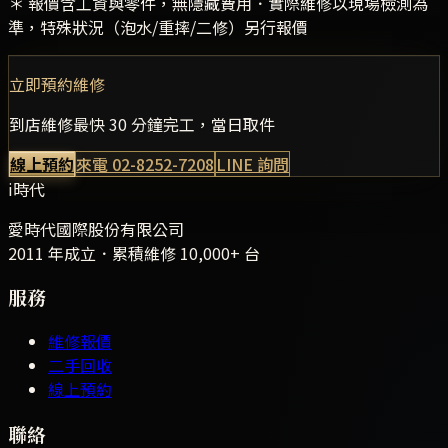
＊ 報價含工資與零件，無隱藏費用．實際維修以現場檢測為
準，特殊狀況（泡水/重摔/二修）另行報價
立即預約維修
到店維修最快 30 分鐘完工，當日取件
線上預約
來電
02-8252-7208
LINE 詢問
i時代
愛時代國際股份有限公司
2011 年成立．累積維修
10,000+
台
服務
維修報價
二手回收
線上預約
聯絡