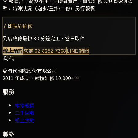
＊ 報價含工資與零件，無隱藏費用．實際維修以現場檢測為
準，特殊狀況（泡水/重摔/二修）另行報價
立即預約維修
到店維修最快 30 分鐘完工，當日取件
線上預約
來電
02-8252-7208
LINE 詢問
i時代
愛時代國際股份有限公司
2011 年成立．累積維修
10,000+
台
服務
維修報價
二手回收
線上預約
聯絡