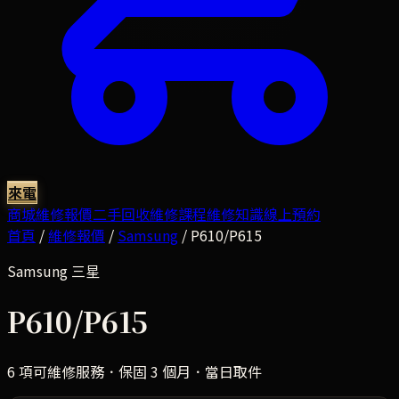
來電
商城
維修報價
二手回收
維修課程
維修知識
線上預約
首頁
/
維修報價
/
Samsung
/
P610/P615
Samsung
三星
P610/P615
6
項可維修服務．保固 3 個月．當日取件