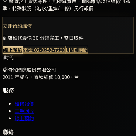
＊ 報價含工資與零件，無隱藏費用．實際維修以現場檢測為
準，特殊狀況（泡水/重摔/二修）另行報價
立即預約維修
到店維修最快 30 分鐘完工，當日取件
線上預約
來電
02-8252-7208
LINE 詢問
i時代
愛時代國際股份有限公司
2011 年成立．累積維修
10,000+
台
服務
維修報價
二手回收
線上預約
聯絡