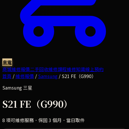
來電
商城
維修報價
二手回收
維修課程
維修知識
線上預約
首頁
/
維修報價
/
Samsung
/
S21 FE（G990）
Samsung
三星
S21 FE（G990）
8
項可維修服務．保固 3 個月．當日取件