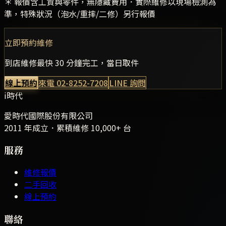
＊ 報價含工資與零件，無隱藏費用．實際維修以現場檢測為
準，特殊狀況（泡水/重摔/二修）另行報價
立即預約維修
到店維修最快 30 分鐘完工，當日取件
線上預約
來電
02-8252-7208
LINE 詢問
i時代
愛時代國際股份有限公司
2011 年成立．累積維修
10,000+
台
服務
維修報價
二手回收
線上預約
聯絡