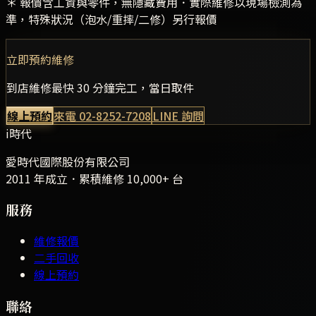
＊ 報價含工資與零件，無隱藏費用．實際維修以現場檢測為
準，特殊狀況（泡水/重摔/二修）另行報價
立即預約維修
到店維修最快 30 分鐘完工，當日取件
線上預約
來電
02-8252-7208
LINE 詢問
i時代
愛時代國際股份有限公司
2011 年成立．累積維修
10,000+
台
服務
維修報價
二手回收
線上預約
聯絡