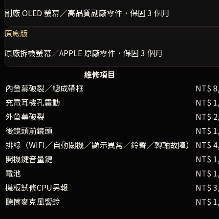
副廠 OLED 螢幕／高品質副廠零件．保固 3 個月
原廠版
原廠拆機螢幕／APPLE 原廠零件．保固 3 個月
維修項目
內螢幕破裂／總成帶框
NT$ 8
充電耳機孔震動
NT$ 1
外螢幕破裂
NT$ 2
後鏡頭前鏡頭
NT$ 1
排線（WIFI／自動關機／顯示異常／鈴聲／轉軸故障）
NT$ 4
開機鍵音量鍵
NT$ 1
電池
NT$ 1
機板試修CPU另報
NT$ 3
聽筒麥克風響鈴
NT$ 1