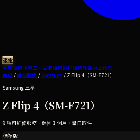
來電
商城
維修報價
二手回收
維修課程
維修知識
線上預約
首頁
/
維修報價
/
Samsung
/
Z Flip 4（SM-F721）
Samsung
三星
Z Flip 4（SM-F721）
9
項可維修服務．保固 3 個月．當日取件
標準版