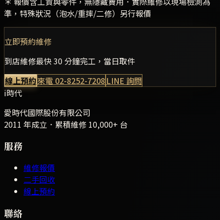
＊ 報價含工資與零件，無隱藏費用．實際維修以現場檢測為
準，特殊狀況（泡水/重摔/二修）另行報價
立即預約維修
到店維修最快 30 分鐘完工，當日取件
線上預約
來電
02-8252-7208
LINE 詢問
i時代
愛時代國際股份有限公司
2011 年成立．累積維修
10,000+
台
服務
維修報價
二手回收
線上預約
聯絡