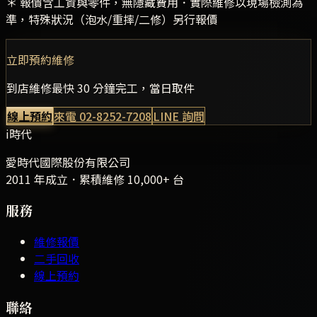
＊ 報價含工資與零件，無隱藏費用．實際維修以現場檢測為
準，特殊狀況（泡水/重摔/二修）另行報價
立即預約維修
到店維修最快 30 分鐘完工，當日取件
線上預約
來電
02-8252-7208
LINE 詢問
i時代
愛時代國際股份有限公司
2011 年成立．累積維修
10,000+
台
服務
維修報價
二手回收
線上預約
聯絡