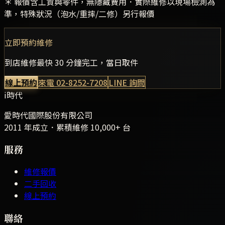
＊ 報價含工資與零件，無隱藏費用．實際維修以現場檢測為
準，特殊狀況（泡水/重摔/二修）另行報價
立即預約維修
到店維修最快 30 分鐘完工，當日取件
線上預約
來電
02-8252-7208
LINE 詢問
i時代
愛時代國際股份有限公司
2011 年成立．累積維修
10,000+
台
服務
維修報價
二手回收
線上預約
聯絡