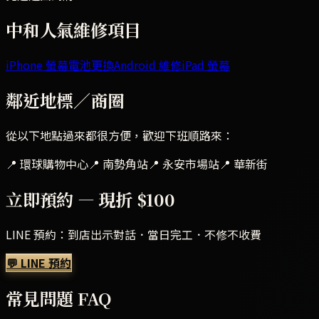
中和
人氣維修項目
iPhone 螢幕
電池更換
Android 維修
iPad 螢幕
鄰近地標／商圈
從以下地點過來都很方便，歡迎下班順路來：
📍
環球購物中心
📍
南勢角站
📍
永安市場站
📍
華新街
立即預約 — 現折 $100
LINE 預約：到店出示對話．當日完工．不修不收費
💬 LINE 預約
常見問題 FAQ