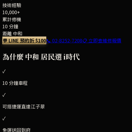
技術經驗
10,000+
累計修機
10 分鐘
距離 中和
💬 LINE 預約折 $100
📞
02-8252-7208
📋 立即查維修報價
為什麼
中和
居民選 i時代
✓
10 分鐘車程
✓
可搭捷運直達江子翠
✓
免運送回到府