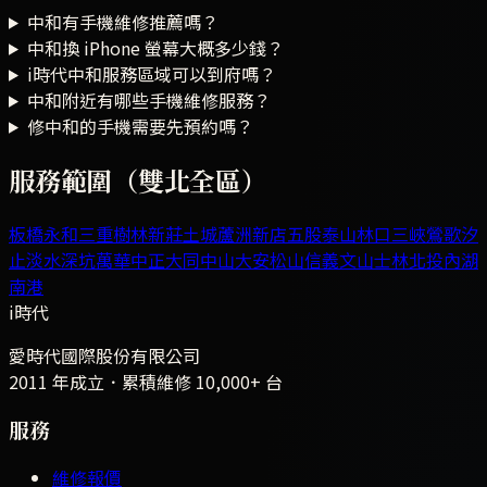
中和有手機維修推薦嗎？
中和換 iPhone 螢幕大概多少錢？
i時代中和服務區域可以到府嗎？
中和附近有哪些手機維修服務？
修中和的手機需要先預約嗎？
服務範圍（雙北全區）
板橋
永和
三重
樹林
新莊
土城
蘆洲
新店
五股
泰山
林口
三峽
鶯歌
汐
止
淡水
深坑
萬華
中正
大同
中山
大安
松山
信義
文山
士林
北投
內湖
南港
i時代
愛時代國際股份有限公司
2011 年成立．累積維修
10,000+
台
服務
維修報價