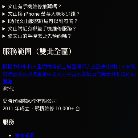
文山有手機維修推薦嗎？
文山換 iPhone 螢幕大概多少錢？
i時代文山服務區域可以到府嗎？
文山附近有哪些手機維修服務？
修文山的手機需要先預約嗎？
服務範圍（雙北全區）
板橋
中和
永和
三重
樹林
新莊
土城
蘆洲
新店
五股
泰山
林口
三峽
鶯
歌
汐止
淡水
深坑
萬華
中正
大同
中山
大安
松山
信義
士林
北投
內湖
南港
i時代
愛時代國際股份有限公司
2011 年成立．累積維修
10,000+
台
服務
維修報價