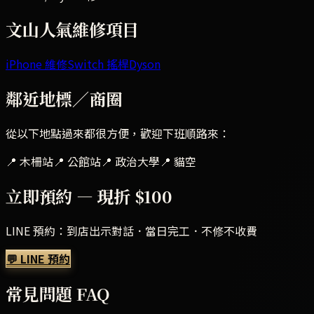
文山
人氣維修項目
iPhone 維修
Switch 搖桿
Dyson
鄰近地標／商圈
從以下地點過來都很方便，歡迎下班順路來：
📍
木柵站
📍
公館站
📍
政治大學
📍
貓空
立即預約 — 現折 $100
LINE 預約：到店出示對話．當日完工．不修不收費
💬 LINE 預約
常見問題 FAQ