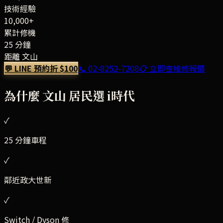
技術經驗
10,000+
累計修機
25 分鐘
距離 文山
💬 LINE 預約折 $100
📞
02-8252-7208
📋 立即查維修報價
為什麼
文山
居民選 i時代
✓
25 分鐘車程
✓
鄰近政大世新
✓
Switch / Dyson 修