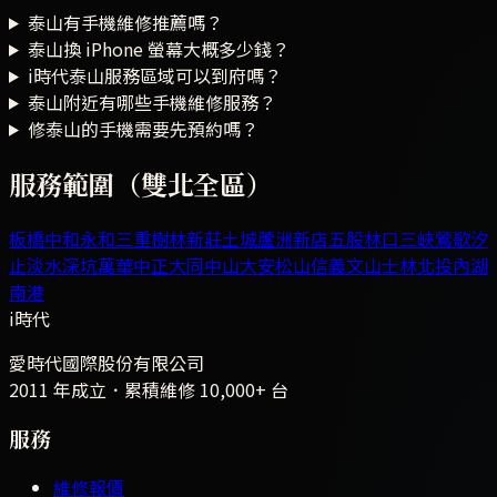
泰山有手機維修推薦嗎？
泰山換 iPhone 螢幕大概多少錢？
i時代泰山服務區域可以到府嗎？
泰山附近有哪些手機維修服務？
修泰山的手機需要先預約嗎？
服務範圍（雙北全區）
板橋
中和
永和
三重
樹林
新莊
土城
蘆洲
新店
五股
林口
三峽
鶯歌
汐
止
淡水
深坑
萬華
中正
大同
中山
大安
松山
信義
文山
士林
北投
內湖
南港
i時代
愛時代國際股份有限公司
2011 年成立．累積維修
10,000+
台
服務
維修報價