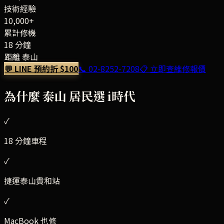
技術經驗
10,000+
累計修機
18 分鐘
距離 泰山
💬 LINE 預約折 $100
📞
02-8252-7208
📋 立即查維修報價
為什麼
泰山
居民選 i時代
✓
18 分鐘車程
✓
捷運泰山貴和站
✓
MacBook 也修