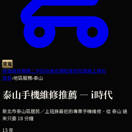
來電
商城
維修報價
二手回收
維修課程
維修知識
線上預約
首頁
›
地區服務
›
泰山
泰山
手機維修推薦 — i時代
新北市泰山區
居民／上班族最近的專業手機維修．
從 泰山 過
來只要 18 分鐘
15 年