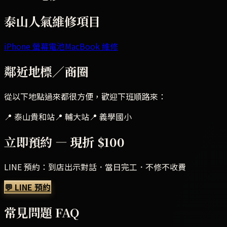
泰山
人氣維修項目
iPhone 螢幕
電池
MacBook 維修
鄰近地標／商圈
從以下地點過來都很方便，歡迎下班順路來：
📍
泰山貴和站
📍
輔大站
📍
義學國小
立即預約 — 現折 $100
LINE 預約：到店出示對話．當日完工．不修不收費
💬 LINE 預約
常見問題 FAQ