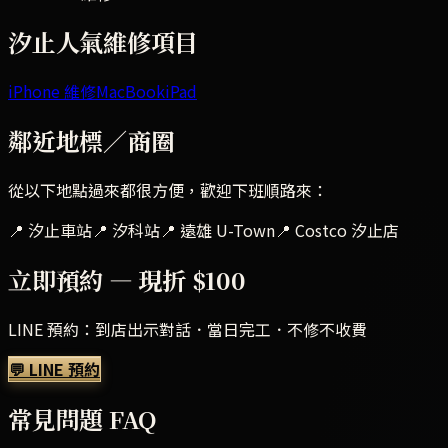
汐止
人氣維修項目
iPhone 維修
MacBook
iPad
鄰近地標／商圈
從以下地點過來都很方便，歡迎下班順路來：
📍
汐止車站
📍
汐科站
📍
遠雄 U-Town
📍
Costco 汐止店
立即預約 — 現折 $100
LINE 預約：到店出示對話．當日完工．不修不收費
💬 LINE 預約
常見問題 FAQ