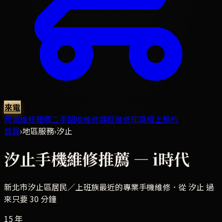
來電
商城
維修報價
二手回收
維修課程
維修知識
線上預約
首頁
›
地區服務
›
汐止
汐止
手機維修推薦 — i時代
新北市汐止區
居民／上班族最近的專業手機維修．
從 汐止 過
來只要 30 分鐘
15 年