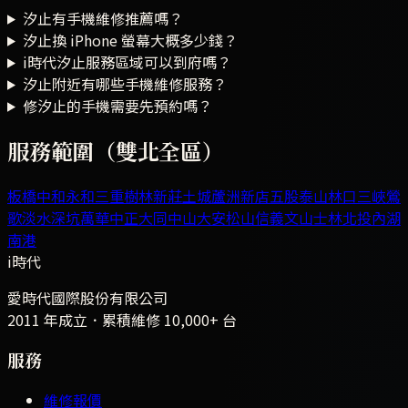
汐止有手機維修推薦嗎？
汐止換 iPhone 螢幕大概多少錢？
i時代汐止服務區域可以到府嗎？
汐止附近有哪些手機維修服務？
修汐止的手機需要先預約嗎？
服務範圍（雙北全區）
板橋
中和
永和
三重
樹林
新莊
土城
蘆洲
新店
五股
泰山
林口
三峽
鶯
歌
淡水
深坑
萬華
中正
大同
中山
大安
松山
信義
文山
士林
北投
內湖
南港
i時代
愛時代國際股份有限公司
2011 年成立．累積維修
10,000+
台
服務
維修報價