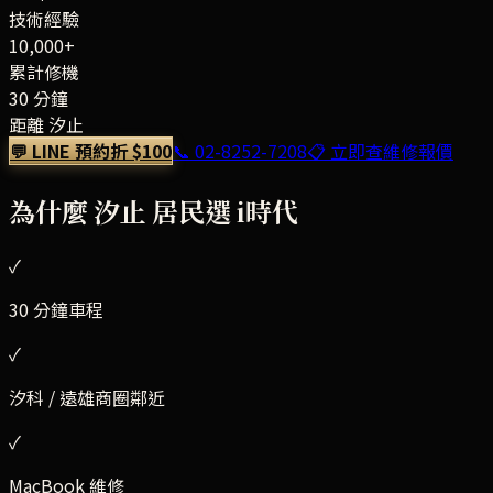
技術經驗
10,000+
累計修機
30 分鐘
距離 汐止
💬 LINE 預約折 $100
📞
02-8252-7208
📋 立即查維修報價
為什麼
汐止
居民選 i時代
✓
30 分鐘車程
✓
汐科 / 遠雄商圈鄰近
✓
MacBook 維修