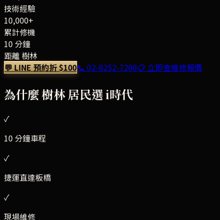
技術經驗
10,000+
累計修機
10 分鐘
距離 樹林
💬 LINE 預約折 $100
📞
02-8252-7208
📋 立即查維修報價
為什麼
樹林
居民選 i時代
✓
10 分鐘車程
✓
捷運直達板橋
✓
現場維修