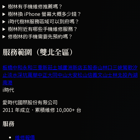
樹林有手機維修推薦嗎？
樹林換 iPhone 螢幕大概多少錢？
i時代樹林服務區域可以到府嗎？
樹林附近有哪些手機維修服務？
修樹林的手機需要先預約嗎？
服務範圍（雙北全區）
板橋
中和
永和
三重
新莊
土城
蘆洲
新店
五股
泰山
林口
三峽
鶯歌
汐
止
淡水
深坑
萬華
中正
大同
中山
大安
松山
信義
文山
士林
北投
內湖
南港
i時代
愛時代國際股份有限公司
2011 年成立．累積維修
10,000+
台
服務
維修報價