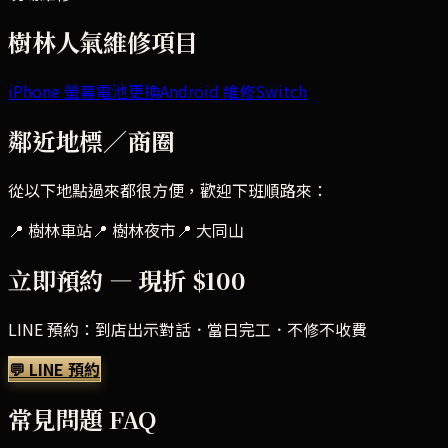
樹林
人氣維修項目
iPhone 螢幕
電池更換
Android 維修
Switch
鄰近地標／商圈
從以下地點過來都很方便，歡迎下班順路來：
📍
樹林車站
📍
樹林夜市
📍
大同山
立即預約 — 現折 $100
LINE 預約：到店出示對話．當日完工．不修不收費
💬 LINE 預約
常見問題 FAQ