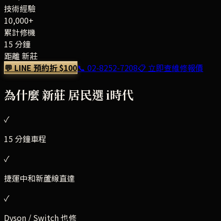
技術經驗
10,000+
累計修機
15 分鐘
距離 新莊
💬 LINE 預約折 $100
📞
02-8252-7208
📋 立即查維修報價
為什麼
新莊
居民選 i時代
✓
15 分鐘車程
✓
捷運中和新蘆線直達
✓
Dyson / Switch 也修