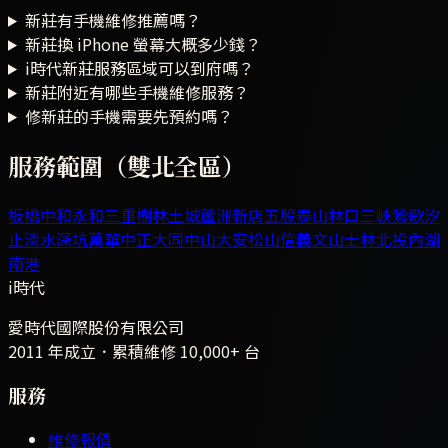
新莊有手機維修推薦嗎？
新莊換 iPhone 螢幕大概多少錢？
i時代新莊服務區域可以到府嗎？
新莊附近有哪些手機維修服務？
修新莊的手機需要先預約嗎？
服務範圍（雙北全區）
板橋
中和
永和
三重
樹林
土城
蘆洲
新店
五股
泰山
林口
三峽
鶯歌
汐
止
淡水
深坑
萬華
中正
大同
中山
大安
松山
信義
文山
士林
北投
內湖
南港
i時代
愛時代國際股份有限公司
2011 年成立．累積維修
10,000+
台
服務
維修報價