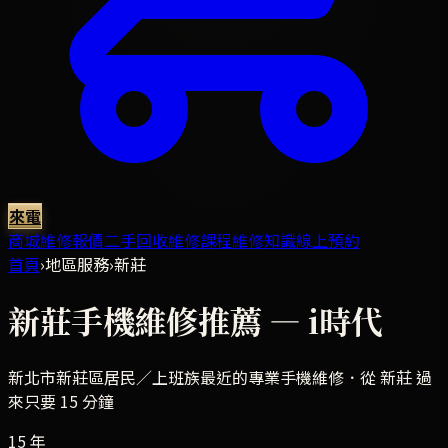
來電
商城
維修報價
二手回收
維修課程
維修知識
線上預約
首頁
›
地區服務
›
新莊
新莊
手機維修推薦 — i時代
新北市新莊區
居民／上班族最近的專業手機維修．
從 新莊 過
來只要 15 分鐘
15 年