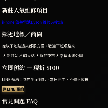
新莊
人氣維修項目
iPhone 螢幕
電池
Dyson 維修
Switch
鄰近地標／商圈
從以下地點過來都很方便，歡迎下班順路來：
📍
新莊站
📍
輔大站
📍
新莊夜市
📍
幸福水漾公園
立即預約 — 現折 $100
LINE 預約：到店出示對話．當日完工．不修不收費
💬 LINE 預約
常見問題 FAQ