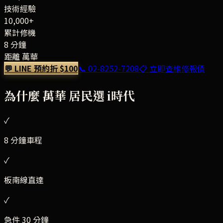
技術經驗
10,000+
累計修機
8 分鐘
距離 萬華
💬 LINE 預約折 $100
📞
02-8252-7208
📋 立即查維修報價
為什麼
萬華
居民選 i時代
✓
8 分鐘車程
✓
板南線直達
✓
急件 30 分鐘