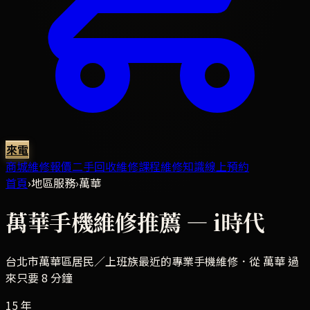
來電
商城
維修報價
二手回收
維修課程
維修知識
線上預約
首頁
›
地區服務
›
萬華
萬華
手機維修推薦 — i時代
台北市萬華區
居民／上班族最近的專業手機維修．
從 萬華 過
來只要 8 分鐘
15 年