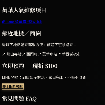
萬華
人氣維修項目
iPhone 螢幕
電池
Switch
鄰近地標／商圈
從以下地點過來都很方便，歡迎下班順路來：
📍
龍山寺站
📍
西門町
📍
萬華車站
📍
華西街夜市
立即預約 — 現折 $100
LINE 預約：到店出示對話．當日完工．不修不收費
💬 LINE 預約
常見問題 FAQ