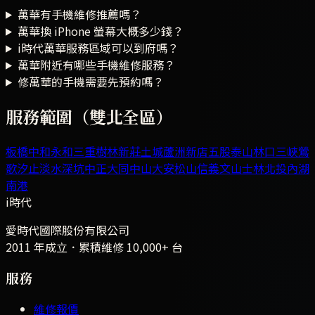
萬華有手機維修推薦嗎？
萬華換 iPhone 螢幕大概多少錢？
i時代萬華服務區域可以到府嗎？
萬華附近有哪些手機維修服務？
修萬華的手機需要先預約嗎？
服務範圍（雙北全區）
板橋
中和
永和
三重
樹林
新莊
土城
蘆洲
新店
五股
泰山
林口
三峽
鶯
歌
汐止
淡水
深坑
中正
大同
中山
大安
松山
信義
文山
士林
北投
內湖
南港
i時代
愛時代國際股份有限公司
2011 年成立．累積維修
10,000+
台
服務
維修報價