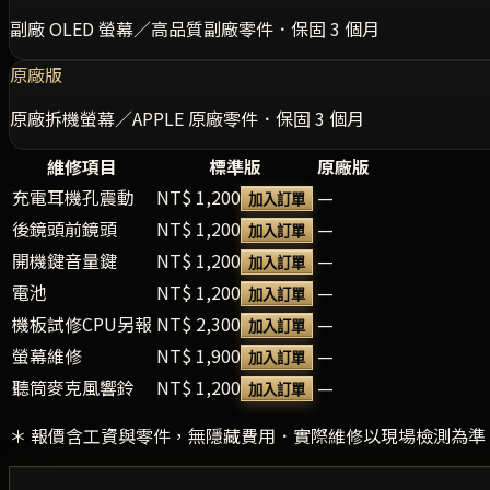
副廠 OLED 螢幕／高品質副廠零件．保固 3 個月
原廠版
原廠拆機螢幕／APPLE 原廠零件．保固 3 個月
維修項目
標準版
原廠版
充電耳機孔震動
NT$ 1,200
—
加入訂單
後鏡頭前鏡頭
NT$ 1,200
—
加入訂單
開機鍵音量鍵
NT$ 1,200
—
加入訂單
電池
NT$ 1,200
—
加入訂單
機板試修CPU另報
NT$ 2,300
—
加入訂單
螢幕維修
NT$ 1,900
—
加入訂單
聽筒麥克風響鈴
NT$ 1,200
—
加入訂單
＊ 報價含工資與零件，無隱藏費用．實際維修以現場檢測為準