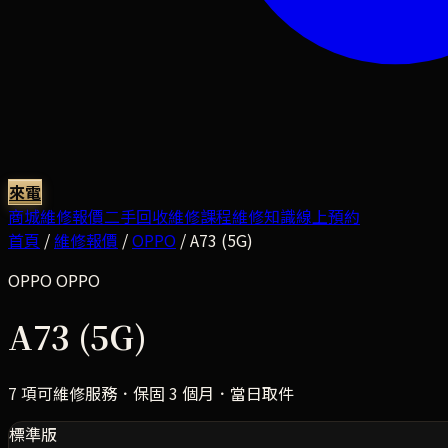
來電
商城
維修報價
二手回收
維修課程
維修知識
線上預約
首頁
/
維修報價
/
OPPO
/
A73 (5G)
OPPO
OPPO
A73 (5G)
7
項可維修服務．保固 3 個月．當日取件
標準版