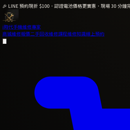
🎉 LINE 預約現折 $100．認證電池價格更實惠．現場 30 分鐘
i時代
手機維修專家
商城
維修報價
二手回收
維修課程
維修知識
線上預約