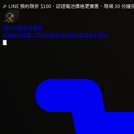
🎉 LINE 預約現折 $100．認證電池價格更實惠．現場 30 分鐘
i時代
手機維修專家
商城
維修報價
二手回收
維修課程
維修知識
線上預約