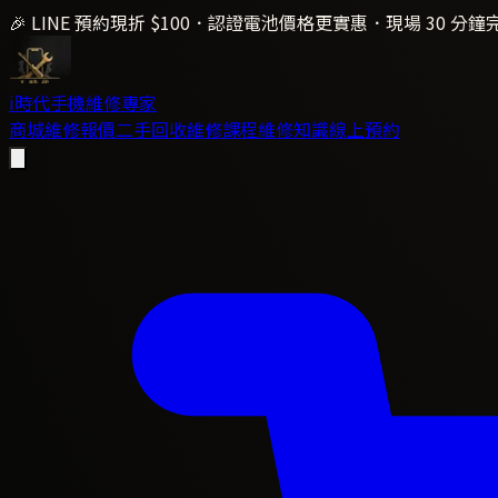
🎉 LINE 預約現折 $100．認證電池價格更實惠．現場 30 分鐘
i時代
手機維修專家
商城
維修報價
二手回收
維修課程
維修知識
線上預約