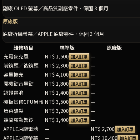
副廠 OLED 螢幕／高品質副廠零件．保固 3 個月
原廠版
原廠拆機螢幕／APPLE 原廠零件．保固 3 個月
維修項目
標準版
原廠版
充電麥克風
NT$ 1,500
—
加入訂單
前鏡頭／後鏡頭
NT$ 2,300
—
加入訂單
容量擴充
NT$ 4,100
—
加入訂單
開機鍵音量鍵
NT$ 1,800
—
加入訂單
認證電池
NT$ 1,400
—
加入訂單
機板試修CPU另報
NT$ 3,500
—
加入訂單
螢幕破裂
NT$ 3,200
—
加入訂單
聽筒震動響鈴
NT$ 1,400
—
加入訂單
APPLE原廠電池
—
NT$ 2,700
加入訂單
APPLE原廠螢幕
—
NT$ 10,400
加入訂單