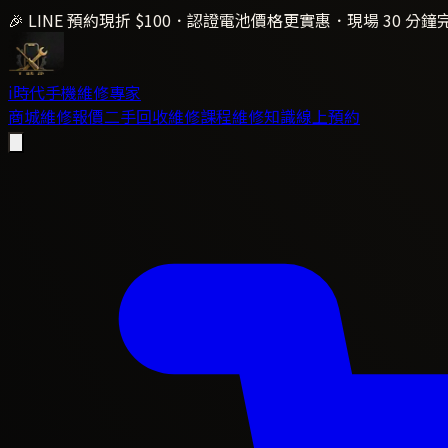
🎉 LINE 預約現折 $100．認證電池價格更實惠．現場 30 分鐘
i時代
手機維修專家
商城
維修報價
二手回收
維修課程
維修知識
線上預約