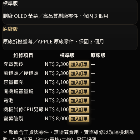
標準版
副廠 OLED 螢幕／高品質副廠零件．保固 3 個月
原廠版
原廠拆機螢幕／APPLE 原廠零件．保固 3 個月
維修項目
標準版
原廠版
充電響鈴
NT$ 2,300
—
加入訂單
前鏡頭／後鏡頭
NT$ 2,300
—
加入訂單
容量擴充
NT$ 4,100
—
加入訂單
開機鍵音量鍵
NT$ 2,300
—
加入訂單
電池
NT$ 2,300
—
加入訂單
機板試修CPU另報
NT$ 4,100
—
加入訂單
螢幕破裂
NT$ 8,000
—
加入訂單
＊ 報價含工資與零件，無隱藏費用．實際維修以現場檢測為
準，特殊狀況（泡水/重摔/二修）另行報價