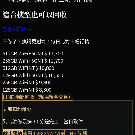
這台機型也可以回收
看全部回收 →
不修了？換錢更划算！每日比對市場行情
512GB
WiFi+5G
NT$
13,300
256GB
WiFi+5G
NT$
11,700
512GB
WiFi
NT$
10,800
128GB
WiFi+5G
NT$
10,500
256GB
WiFi
NT$
9,800
128GB
WiFi
NT$
8,300
LINE 詢問回收（現場現金交易）
立即預約維修
到店維修最快 30 分鐘完工，當日取件
線上預約
來電
02-8252-7208
LINE 詢問