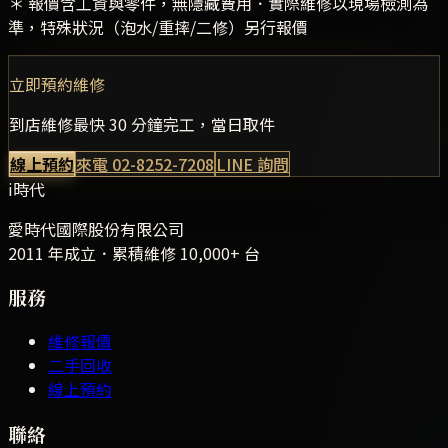
＊ 報價含工資與零件，無隱藏費用．實際維修以現場檢測為
準，特殊狀況（泡水/重摔/二修）另行報價
立即預約維修
到店維修最快 30 分鐘完工，當日取件
線上預約
來電
02-8252-7208
LINE 詢問
i時代
愛時代國際股份有限公司
2011 年成立．累積維修
10,000+
台
服務
維修報價
二手回收
線上預約
聯絡