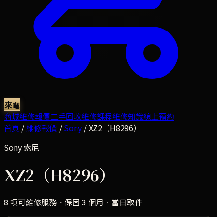
來電
商城
維修報價
二手回收
維修課程
維修知識
線上預約
首頁
/
維修報價
/
Sony
/
XZ2（H8296）
Sony
索尼
XZ2（H8296）
8
項可維修服務．保固 3 個月．當日取件