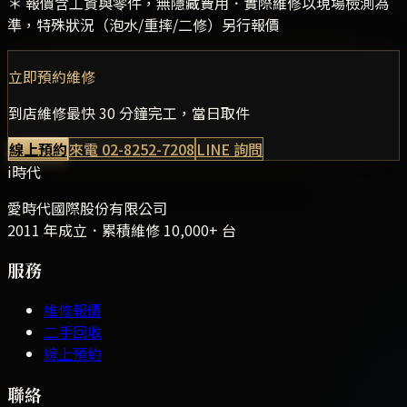
＊ 報價含工資與零件，無隱藏費用．實際維修以現場檢測為
準，特殊狀況（泡水/重摔/二修）另行報價
立即預約維修
到店維修最快 30 分鐘完工，當日取件
線上預約
來電
02-8252-7208
LINE 詢問
i時代
愛時代國際股份有限公司
2011 年成立．累積維修
10,000+
台
服務
維修報價
二手回收
線上預約
聯絡