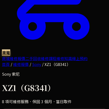
來電
商城
維修報價
二手回收
維修課程
維修知識
線上預約
首頁
/
維修報價
/
Sony
/
XZ1（G8341）
Sony
索尼
XZ1（G8341）
8
項可維修服務．保固 3 個月．當日取件