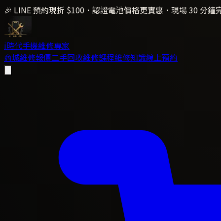
🎉 LINE 預約現折 $100．認證電池價格更實惠．現場 30 分鐘
i時代
手機維修專家
商城
維修報價
二手回收
維修課程
維修知識
線上預約