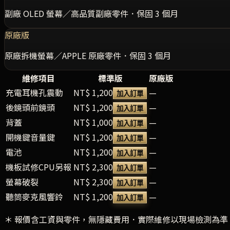
副廠 OLED 螢幕／高品質副廠零件．保固 3 個月
原廠版
原廠拆機螢幕／APPLE 原廠零件．保固 3 個月
維修項目
標準版
原廠版
充電耳機孔震動
NT$ 1,200
—
加入訂單
後鏡頭前鏡頭
NT$ 1,200
—
加入訂單
背蓋
NT$ 1,000
—
加入訂單
開機鍵音量鍵
NT$ 1,200
—
加入訂單
電池
NT$ 1,200
—
加入訂單
機板試修CPU另報
NT$ 2,300
—
加入訂單
螢幕破裂
NT$ 2,300
—
加入訂單
聽筒麥克風響鈴
NT$ 1,200
—
加入訂單
＊ 報價含工資與零件，無隱藏費用．實際維修以現場檢測為準