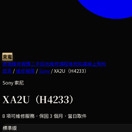
來電
商城
維修報價
二手回收
維修課程
維修知識
線上預約
首頁
/
維修報價
/
Sony
/
XA2U（H4233）
Sony
索尼
XA2U（H4233）
8
項可維修服務．保固 3 個月．當日取件
標準版