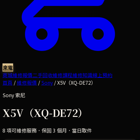
來電
商城
維修報價
二手回收
維修課程
維修知識
線上預約
首頁
/
維修報價
/
Sony
/
X5V（XQ-DE72）
Sony
索尼
X5V（XQ-DE72）
8
項可維修服務．保固 3 個月．當日取件