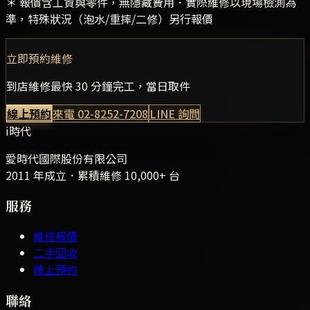
＊ 報價含工資與零件，無隱藏費用．實際維修以現場檢測為
準，特殊狀況（泡水/重摔/二修）另行報價
立即預約維修
到店維修最快 30 分鐘完工，當日取件
線上預約
來電
02-8252-7208
LINE 詢問
i時代
愛時代國際股份有限公司
2011 年成立．累積維修
10,000+
台
服務
維修報價
二手回收
線上預約
聯絡