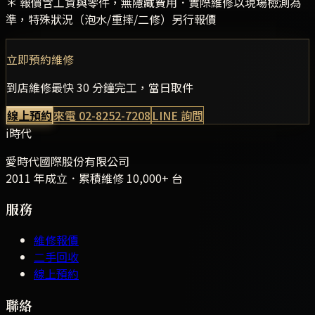
＊ 報價含工資與零件，無隱藏費用．實際維修以現場檢測為
準，特殊狀況（泡水/重摔/二修）另行報價
立即預約維修
到店維修最快 30 分鐘完工，當日取件
線上預約
來電
02-8252-7208
LINE 詢問
i時代
愛時代國際股份有限公司
2011 年成立．累積維修
10,000+
台
服務
維修報價
二手回收
線上預約
聯絡