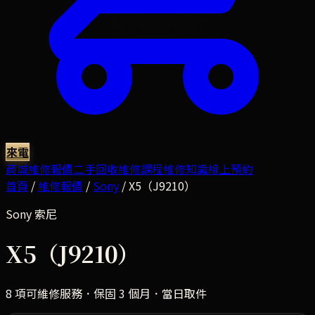
來電
商城
維修報價
二手回收
維修課程
維修知識
線上預約
首頁
/
維修報價
/
Sony
/
X5（J9210）
Sony
索尼
X5（J9210）
8
項可維修服務．保固 3 個月．當日取件