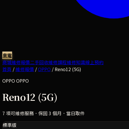
來電
商城
維修報價
二手回收
維修課程
維修知識
線上預約
首頁
/
維修報價
/
OPPO
/
Reno12 (5G)
OPPO
OPPO
Reno12 (5G)
7
項可維修服務．保固 3 個月．當日取件
標準版