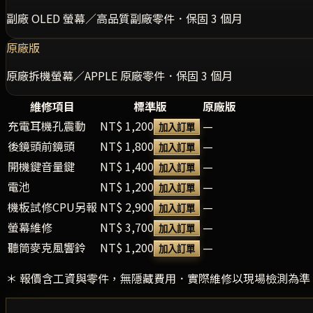
副廠 OLED 螢幕／高品質副廠零件．保固 3 個月
原廠版
原廠拆機螢幕／APPLE 原廠零件．保固 3 個月
維修項目
標準版
原廠版
充電耳機孔震動
NT$ 1,200
—
加入訂單
後鏡頭前鏡頭
NT$ 1,800
—
加入訂單
開機鍵音量鍵
NT$ 1,400
—
加入訂單
電池
NT$ 1,200
—
加入訂單
機板試修CPU另報
NT$ 2,900
—
加入訂單
螢幕維修
NT$ 3,700
—
加入訂單
聽筒麥克風響鈴
NT$ 1,200
—
加入訂單
＊ 報價含工資與零件，無隱藏費用．實際維修以現場檢測為準