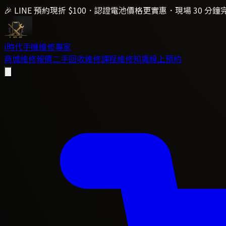
🎉 LINE 預約現折 $100．認證電池價格更實惠．現場 30 分鐘
i時代
手機維修專家
商城
維修報價
二手回收
維修課程
維修知識
線上預約