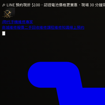
🎉 LINE 預約現折 $100．認證電池價格更實惠．現場 30 分鐘
i時代
手機維修專家
商城
維修報價
二手回收
維修課程
維修知識
線上預約