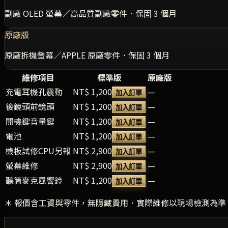
副廠 OLED 螢幕／高品質副廠零件．保固 3 個月
原廠版
原廠拆機螢幕／APPLE 原廠零件．保固 3 個月
維修項目
標準版
原廠版
充電耳機孔震動
NT$ 1,200
—
加入訂單
後鏡頭前鏡頭
NT$ 1,200
—
加入訂單
開機鍵音量鍵
NT$ 1,200
—
加入訂單
電池
NT$ 1,200
—
加入訂單
機板試修CPU另報
NT$ 2,900
—
加入訂單
螢幕維修
NT$ 2,900
—
加入訂單
聽筒麥克風響鈴
NT$ 1,200
—
加入訂單
＊ 報價含工資與零件，無隱藏費用．實際維修以現場檢測為準