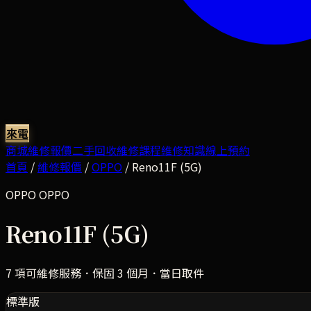
來電
商城
維修報價
二手回收
維修課程
維修知識
線上預約
首頁
/
維修報價
/
OPPO
/
Reno11F (5G)
OPPO
OPPO
Reno11F (5G)
7
項可維修服務．保固 3 個月．當日取件
標準版