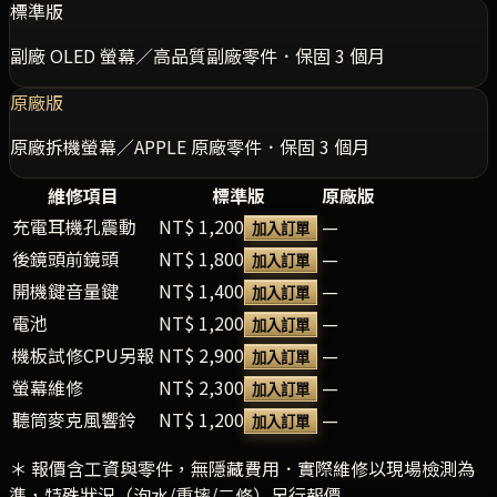
標準版
副廠 OLED 螢幕／高品質副廠零件．保固 3 個月
原廠版
原廠拆機螢幕／APPLE 原廠零件．保固 3 個月
維修項目
標準版
原廠版
充電耳機孔震動
NT$ 1,200
—
加入訂單
後鏡頭前鏡頭
NT$ 1,800
—
加入訂單
開機鍵音量鍵
NT$ 1,400
—
加入訂單
電池
NT$ 1,200
—
加入訂單
機板試修CPU另報
NT$ 2,900
—
加入訂單
螢幕維修
NT$ 2,300
—
加入訂單
聽筒麥克風響鈴
NT$ 1,200
—
加入訂單
＊ 報價含工資與零件，無隱藏費用．實際維修以現場檢測為
準，特殊狀況（泡水/重摔/二修）另行報價