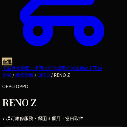
來電
商城
維修報價
二手回收
維修課程
維修知識
線上預約
首頁
/
維修報價
/
OPPO
/
RENO Z
OPPO
OPPO
RENO Z
7
項可維修服務．保固 3 個月．當日取件