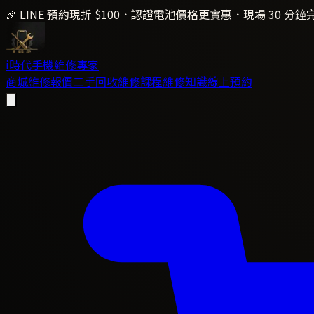
🎉 LINE 預約現折 $100．認證電池價格更實惠．現場 30 分鐘
i時代
手機維修專家
商城
維修報價
二手回收
維修課程
維修知識
線上預約