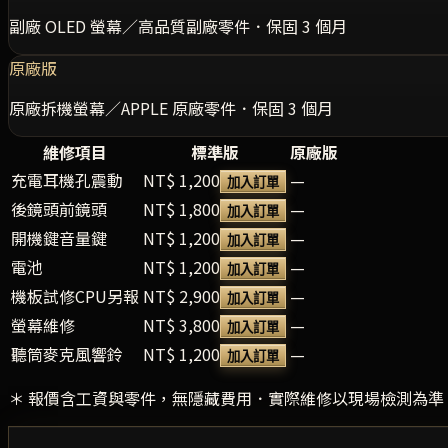
副廠 OLED 螢幕／高品質副廠零件．保固 3 個月
原廠版
原廠拆機螢幕／APPLE 原廠零件．保固 3 個月
維修項目
標準版
原廠版
充電耳機孔震動
NT$ 1,200
—
加入訂單
後鏡頭前鏡頭
NT$ 1,800
—
加入訂單
開機鍵音量鍵
NT$ 1,200
—
加入訂單
電池
NT$ 1,200
—
加入訂單
機板試修CPU另報
NT$ 2,900
—
加入訂單
螢幕維修
NT$ 3,800
—
加入訂單
聽筒麥克風響鈴
NT$ 1,200
—
加入訂單
＊ 報價含工資與零件，無隱藏費用．實際維修以現場檢測為準