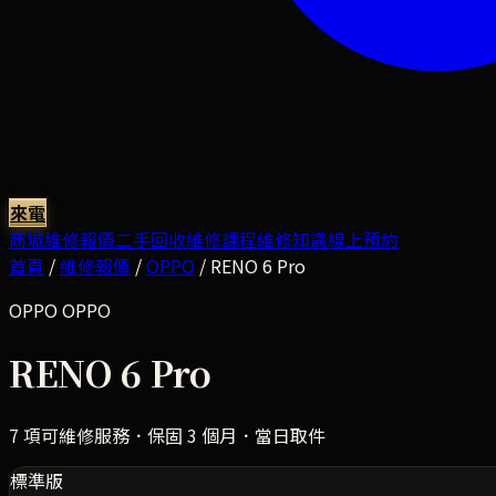
來電
商城
維修報價
二手回收
維修課程
維修知識
線上預約
首頁
/
維修報價
/
OPPO
/
RENO 6 Pro
OPPO
OPPO
RENO 6 Pro
7
項可維修服務．保固 3 個月．當日取件
標準版