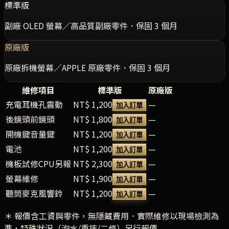
標準版
副廠 OLED 螢幕／高品質副廠零件．保固 3 個月
原廠版
原廠拆機螢幕／APPLE 原廠零件．保固 3 個月
維修項目
標準版
原廠版
充電耳機孔震動
NT$ 1,200
—
加入訂單
後鏡頭前鏡頭
NT$ 1,800
—
加入訂單
開機鍵音量鍵
NT$ 1,200
—
加入訂單
電池
NT$ 1,200
—
加入訂單
機板試修CPU另報
NT$ 2,300
—
加入訂單
螢幕維修
NT$ 1,900
—
加入訂單
聽筒麥克風響鈴
NT$ 1,200
—
加入訂單
＊ 報價含工資與零件，無隱藏費用．實際維修以現場檢測為
準，特殊狀況（泡水/重摔/二修）另行報價