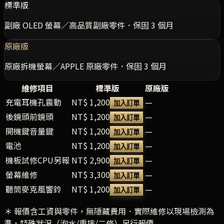
標準版
副廠 OLED 螢幕／高品質副廠零件．保固 3 個月
原廠版
原廠拆機螢幕／APPLE 原廠零件．保固 3 個月
維修項目
標準版
原廠版
充電耳機孔震動
NT$ 1,200
—
加入訂單
後鏡頭前鏡頭
NT$ 1,200
—
加入訂單
開機鍵音量鍵
NT$ 1,200
—
加入訂單
電池
NT$ 1,200
—
加入訂單
機板試修CPU另報
NT$ 2,900
—
加入訂單
螢幕維修
NT$ 3,300
—
加入訂單
聽筒麥克風響鈴
NT$ 1,200
—
加入訂單
＊ 報價含工資與零件，無隱藏費用．實際維修以現場檢測為
準，特殊狀況（泡水/重摔/二修）另行報價