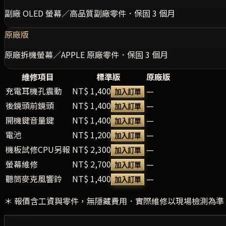
副廠 OLED 螢幕／高品質副廠零件．保固 3 個月
原廠版
原廠拆機螢幕／APPLE 原廠零件．保固 3 個月
維修項目
標準版
原廠版
充電耳機孔震動
NT$ 1,400
—
加入訂單
後鏡頭前鏡頭
NT$ 1,400
—
加入訂單
開機鍵音量鍵
NT$ 1,400
—
加入訂單
電池
NT$ 1,200
—
加入訂單
機板試修CPU另報
NT$ 2,300
—
加入訂單
螢幕維修
NT$ 2,700
—
加入訂單
聽筒麥克風響鈴
NT$ 1,400
—
加入訂單
＊ 報價含工資與零件，無隱藏費用．實際維修以現場檢測為準