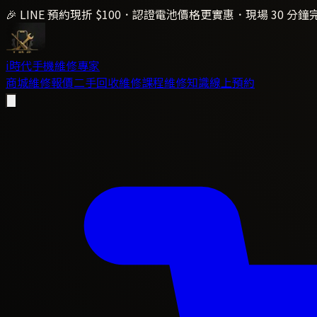
🎉 LINE 預約現折 $100．認證電池價格更實惠．現場 30 分鐘
i時代
手機維修專家
商城
維修報價
二手回收
維修課程
維修知識
線上預約