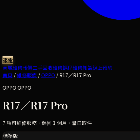
來電
商城
維修報價
二手回收
維修課程
維修知識
線上預約
首頁
/
維修報價
/
OPPO
/
R17／R17 Pro
OPPO
OPPO
R17／R17 Pro
7
項可維修服務．保固 3 個月．當日取件
標準版