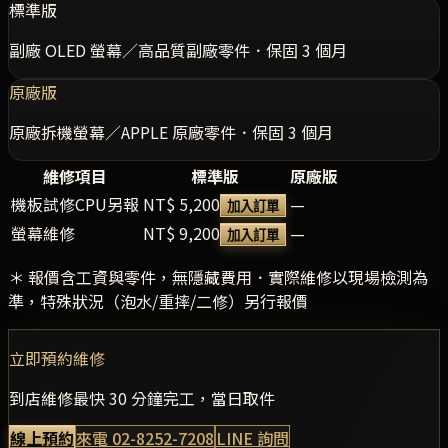
標準版
副廠 OLED 螢幕／高品質副廠零件．保固 3 個月
原廠版
原廠拆機螢幕／APPLE 原廠零件．保固 3 個月
維修項目
標準版
原廠版
機板試修CPU另報
NT$ 5,200
—
加入訂單
螢幕維修
NT$ 9,200
—
加入訂單
＊ 報價含工資與零件，無隱藏費用．實際維修以現場檢測為
準，特殊狀況（泡水/重摔/二修）另行報價
立即預約維修
到店維修最快 30 分鐘完工，當日取件
線上預約
來電
02-8252-7208
LINE 詢問