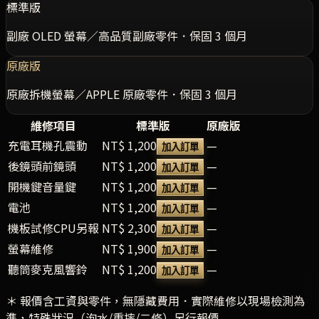
標準版
副廠 OLED 螢幕／高品質副廠零件．保固 3 個月
原廠版
原廠拆機螢幕／APPLE 原廠零件．保固 3 個月
維修項目
標準版
原廠版
充電耳機孔震動
NT$ 1,200
—
加入訂單
後鏡頭前鏡頭
NT$ 1,200
—
加入訂單
開機鍵音量鍵
NT$ 1,200
—
加入訂單
電池
NT$ 1,200
—
加入訂單
機板試修CPU另報
NT$ 2,300
—
加入訂單
螢幕維修
NT$ 1,900
—
加入訂單
聽筒麥克風響鈴
NT$ 1,200
—
加入訂單
＊ 報價含工資與零件，無隱藏費用．實際維修以現場檢測為
準，特殊狀況（泡水/重摔/二修）另行報價