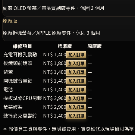
副廠 OLED 螢幕／高品質副廠零件．保固 3 個月
原廠版
原廠拆機螢幕／APPLE 原廠零件．保固 3 個月
維修項目
標準版
原廠版
充電耳機孔震動
NT$ 1,400
—
加入訂單
後鏡頭前鏡頭
NT$ 1,800
—
加入訂單
背蓋
NT$ 1,400
—
加入訂單
開機鍵音量鍵
NT$ 1,400
—
加入訂單
電池
NT$ 1,400
—
加入訂單
機板試修CPU另報
NT$ 2,900
—
加入訂單
螢幕破裂
NT$ 2,900
—
加入訂單
聽筒麥克風響鈴
NT$ 1,400
—
加入訂單
＊ 報價含工資與零件，無隱藏費用．實際維修以現場檢測為準