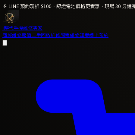
🎉 LINE 預約現折 $100．認證電池價格更實惠．現場 30 分鐘
i時代
手機維修專家
商城
維修報價
二手回收
維修課程
維修知識
線上預約