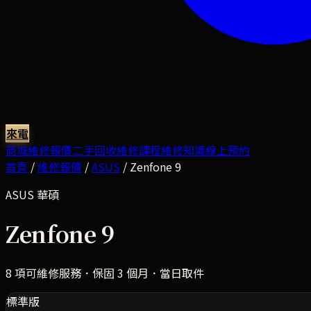
來電
商城
維修報價
二手回收
維修課程
維修知識
線上預約
首頁
/
維修報價
/
ASUS
/
Zenfone 9
ASUS
華碩
Zenfone 9
8
項可維修服務．保固 3 個月．當日取件
標準版