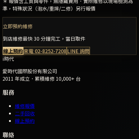
＊ 報價含工資與零件，無隱藏費用．實際維修以現場檢測為
準，特殊狀況（泡水/重摔/二修）另行報價
立即預約維修
到店維修最快 30 分鐘完工，當日取件
線上預約
來電
02-8252-7208
LINE 詢問
i時代
愛時代國際股份有限公司
2011 年成立．累積維修
10,000+
台
服務
維修報價
二手回收
線上預約
聯絡