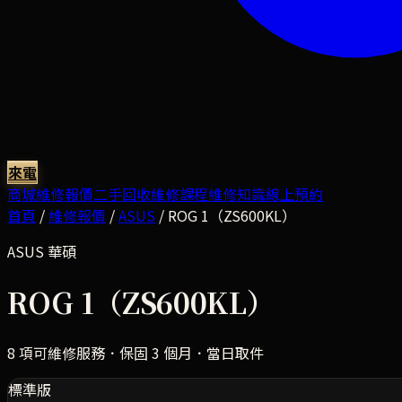
來電
商城
維修報價
二手回收
維修課程
維修知識
線上預約
首頁
/
維修報價
/
ASUS
/
ROG 1（ZS600KL）
ASUS
華碩
ROG 1（ZS600KL）
8
項可維修服務．保固 3 個月．當日取件
標準版