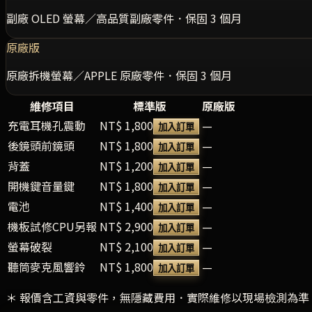
副廠 OLED 螢幕／高品質副廠零件．保固 3 個月
原廠版
原廠拆機螢幕／APPLE 原廠零件．保固 3 個月
維修項目
標準版
原廠版
充電耳機孔震動
NT$ 1,800
—
加入訂單
後鏡頭前鏡頭
NT$ 1,800
—
加入訂單
背蓋
NT$ 1,200
—
加入訂單
開機鍵音量鍵
NT$ 1,800
—
加入訂單
電池
NT$ 1,400
—
加入訂單
機板試修CPU另報
NT$ 2,900
—
加入訂單
螢幕破裂
NT$ 2,100
—
加入訂單
聽筒麥克風響鈴
NT$ 1,800
—
加入訂單
＊ 報價含工資與零件，無隱藏費用．實際維修以現場檢測為準