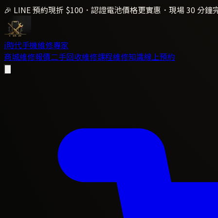
🎉 LINE 預約現折 $100．認證電池價格更實惠．現場 30 分鐘
i時代
手機維修專家
商城
維修報價
二手回收
維修課程
維修知識
線上預約