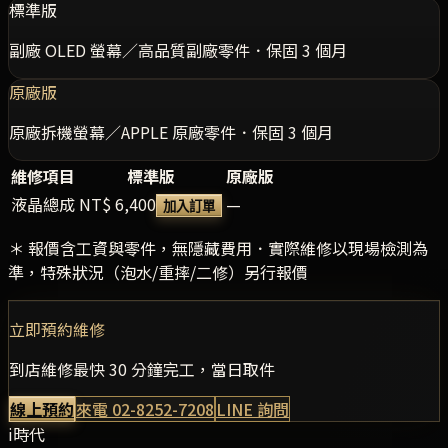
標準版
副廠 OLED 螢幕／高品質副廠零件．保固 3 個月
原廠版
原廠拆機螢幕／APPLE 原廠零件．保固 3 個月
維修項目
標準版
原廠版
液晶總成
NT$ 6,400
—
加入訂單
＊ 報價含工資與零件，無隱藏費用．實際維修以現場檢測為
準，特殊狀況（泡水/重摔/二修）另行報價
立即預約維修
到店維修最快 30 分鐘完工，當日取件
線上預約
來電
02-8252-7208
LINE 詢問
i時代