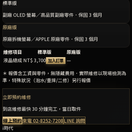
標準版
副廠 OLED 螢幕／高品質副廠零件．保固 3 個月
原廠版
原廠拆機螢幕／APPLE 原廠零件．保固 3 個月
維修項目
標準版
原廠版
液晶總成
NT$ 3,700
—
加入訂單
＊ 報價含工資與零件，無隱藏費用．實際維修以現場檢測為
準，特殊狀況（泡水/重摔/二修）另行報價
立即預約維修
到店維修最快 30 分鐘完工，當日取件
線上預約
來電
02-8252-7208
LINE 詢問
i時代