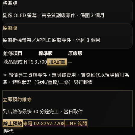
標準版
副廠 OLED 螢幕／高品質副廠零件．保固 3 個月
原廠版
原廠拆機螢幕／APPLE 原廠零件．保固 3 個月
維修項目
標準版
原廠版
液晶總成
NT$ 3,700
—
加入訂單
＊ 報價含工資與零件，無隱藏費用．實際維修以現場檢測為
準，特殊狀況（泡水/重摔/二修）另行報價
立即預約維修
到店維修最快 30 分鐘完工，當日取件
線上預約
來電
02-8252-7208
LINE 詢問
i時代