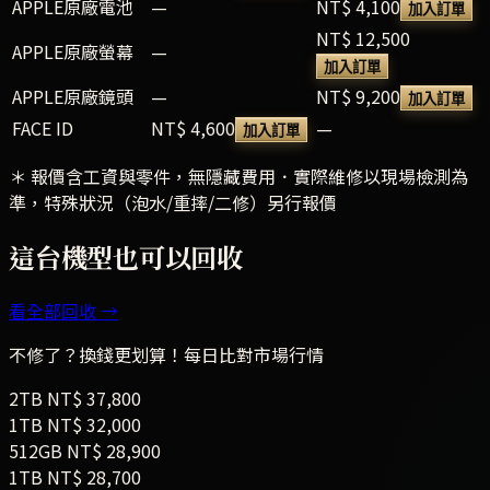
APPLE原廠電池
—
NT$ 4,100
加入訂單
NT$ 12,500
APPLE原廠螢幕
—
加入訂單
APPLE原廠鏡頭
—
NT$ 9,200
加入訂單
FACE ID
NT$ 4,600
—
加入訂單
＊ 報價含工資與零件，無隱藏費用．實際維修以現場檢測為
準，特殊狀況（泡水/重摔/二修）另行報價
這台機型也可以回收
看全部回收 →
不修了？換錢更划算！每日比對市場行情
2TB
NT$
37,800
1TB
NT$
32,000
512GB
NT$
28,900
1TB
NT$
28,700