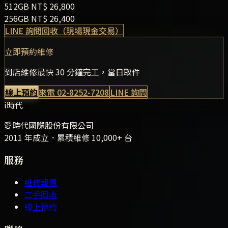
512GB
NT$
26,800
256GB
NT$
26,400
LINE 詢問回收（現場現金交易）
立即預約維修
到店維修最快 30 分鐘完工，當日取件
線上預約
來電
02-8252-7208
LINE 詢問
i時代
愛時代國際股份有限公司
2011 年成立．累積維修
10,000+
台
服務
維修報價
二手回收
線上預約